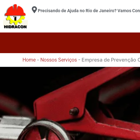
Ir
Precisando de Ajuda no Rio de Janeiro? Vamos Con
para
o
conteúdo
-
-
Empresa de Prevenção Co
Home
Nossos Serviços