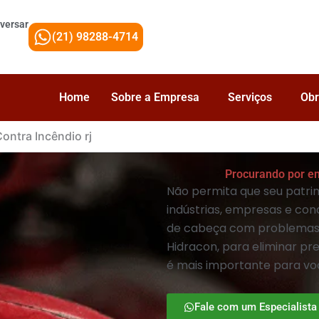
versar
(21) 98288-4714
Home
Sobre a Empresa
Serviços
Obr
ntra Incêndio rj
Procurando por e
Não permita que seu patri
indústrias, empresas e con
de cabeça com problemas 
Hidracon, para eliminar pr
é mais importante para vo
Fale com um Especialista