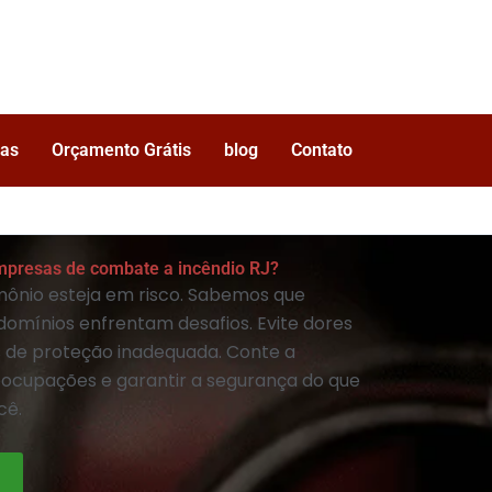
as
Orçamento Grátis
blog
Contato
mpresas de combate a incêndio RJ?
mônio esteja em risco. Sabemos que
domínios enfrentam desafios. Evite dores
de proteção inadequada. Conte a
eocupações e garantir a segurança do que
cê.