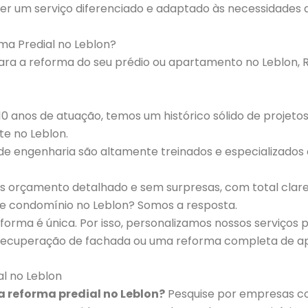
r um serviço diferenciado e adaptado às necessidades d
ma Predial no Leblon?
ra a reforma do seu prédio ou apartamento no Leblon, R
0 anos de atuação, temos um histórico sólido de projet
te no Leblon.
 de engenharia são altamente treinados e especializados
orçamento detalhado e sem surpresas, com total clarez
e condomínio no Leblon? Somos a resposta.
rma é única. Por isso, personalizamos nossos serviços 
, recuperação de fachada ou uma reforma completa de a
l no Leblon
 reforma predial no Leblon?
Pesquise por empresas c