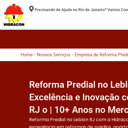
Ir
Precisando de Ajuda no Rio de Janeiro? Vamos Con
para
o
conteúdo
-
-
Home
Nossos Serviços
Empresa de Reforma Predia
Reforma Predial no Lebl
Excelência e Inovação 
RJ o | 10+ Anos no Mer
Reforma Predial no Leblon RJ com a Hidraco
experiência em reformas de prédios, apart