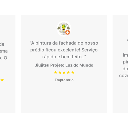
"A pintura da fachada do nosso
de
prédio ficou excelente! Serviço
tema
im
rápido e bem feito.."
o. O
,pi
Jiujitsu Projeto Luz do Mundo
do
★★★★★
coz
★
Empresario