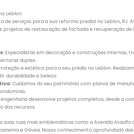
no Leblon
to de serviços para a sua reforma predial no Leblon, RJ
projetos de restauração de fachada e recuperação de fac
s:
Especialistas em decoração e construções internas,
berturas duplex.
roteção e estética para o seu prédio no Leblon. Realiza
r durabilidade e beleza.
tiva:
Cuidamos do seu patrimônio com planos de manuten
condomínio.
 engenharia desenvolve projetos completos, desde a co
o dos recursos.
do suas ruas mais emblemáticas como a Avenida Ataulfo de
Ipanema e Gávea. Nosso conhecimento aprofundado das c