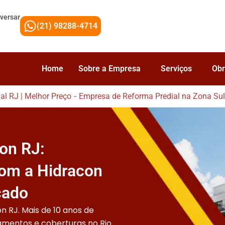
versar
(21) 98288-4714
Home
Sobre a Empresa
Serviços
Obr
-
l RJ | Melhor Preço
Empresa de Reforma Predial na Zona Su
on RJ:
com a Hidracon
cado
n RJ. Mais de 10 anos de
amentos e coberturas no Rio